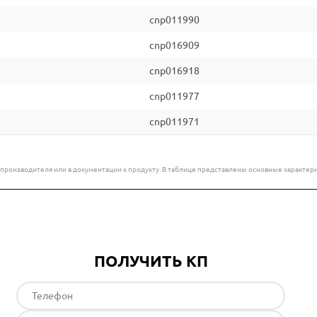
cnp011990
cnp016909
cnp016918
cnp011977
cnp011971
е производителя или в документации к продукту. В таблице представлены основные характ
ПОЛУЧИТЬ КП