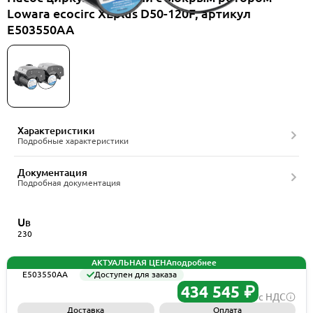
Lowara ecocirc XLplus D50-120F, артикул
E503550AA
Характеристики
Подробные характеристики
Документация
Подробная документация
U
В
230
АКТУАЛЬНАЯ ЦЕНА
подробнее
E503550AA
Доступен для заказа
434 545 ₽
с НДС
Доставка
Оплата