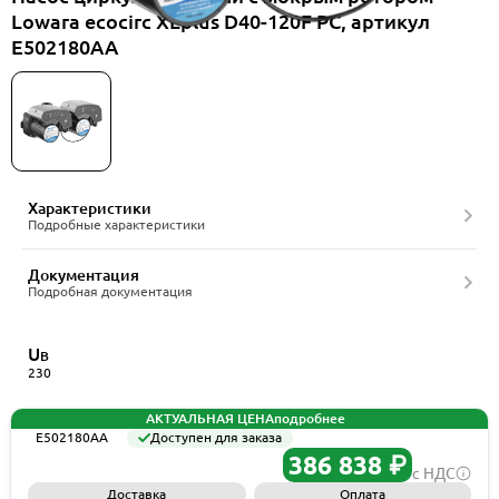
Lowara ecocirc XLplus D40-120F PC, артикул
E502180AA
Характеристики
Подробные характеристики
Документация
Подробная документация
U
В
230
АКТУАЛЬНАЯ ЦЕНА
подробнее
E502180AA
Доступен для заказа
386 838 ₽
с НДС
Доставка
Оплата