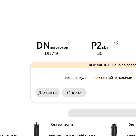
DN
P2
патрубков
кВт
DN250
30
ВНИМАНИЕ:
Цена по запро
без артикула
Уточняйте наличие
Доставка
Оплата
без артикула
без
AC(I)+TOS-5
40WQ9-5-0.37EFW(I)+ELB40
50WQ