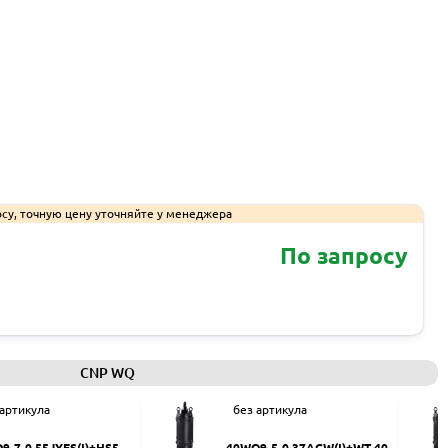
су, точную цену уточняйте у менеджера
По запросу
Запросить КП
CNP WQ
 артикула
без артикула
9-7-0.55JYES(I)+HS50
40WQ9-5-0.37ACW(I)+WT-40