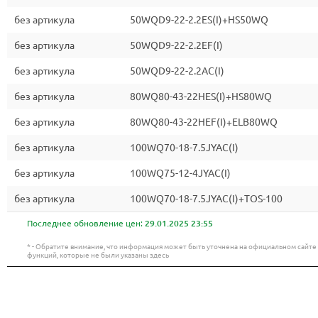
без артикула
50WQD9-22-2.2ES(I)+HS50WQ
без артикула
50WQD9-22-2.2EF(I)
без артикула
50WQD9-22-2.2AC(I)
без артикула
80WQ80-43-22HES(I)+HS80WQ
без артикула
80WQ80-43-22HEF(I)+ELB80WQ
без артикула
100WQ70-18-7.5JYAC(I)
без артикула
100WQ75-12-4JYAC(I)
без артикула
100WQ70-18-7.5JYAC(I)+TOS-100
Последнее обновление цен:
29.01.2025 23:55
* - Обратите внимание, что информация может быть уточнена на официальном сайт
функций, которые не были указаны здесь