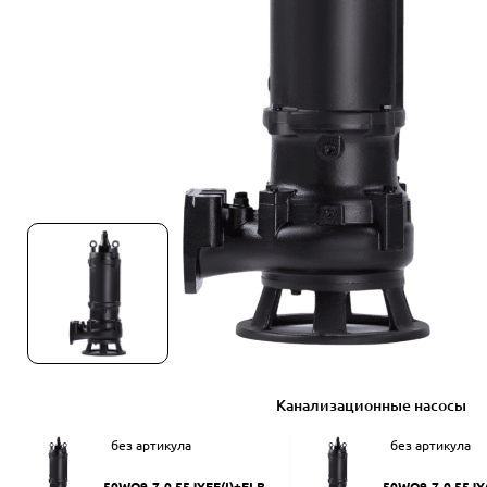
Канализационные насосы
без артикула
без артикула
50WQ9-7-0.55JYEF(I)+ELB50
50WQ9-7-0.55JY