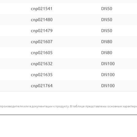
cnp021541
DN50
cnp021480
DN50
cnp021479
DN50
cnp021607
DN80
cnp021605
DN80
cnp021632
DN100
cnp021635
DN100
cnp021764
DN100
е производителя или в документации к продукту. В таблице представлены основные характ