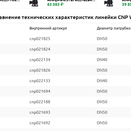
WQ
43 383 ₽
WQ
39 8
авнение технических характеристик линейки CNP
Внутренний артикул
Диаметр патрубко
cnp021825
DN50
cnp021824
DN50
cnp022134
DN40
cnp021826
DN50
cnp022133
DN40
cnp021694
DN50
cnp022188
DN50
cnp021693
DN50
cnp021692
DN50