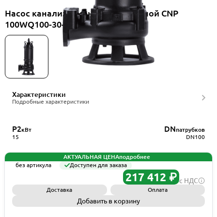
Насос канализационный погружной CNP
100WQ100-30-15EF(I)
Характеристики
Подробные характеристики
P2
DN
кВт
патрубков
15
DN100
АКТУАЛЬНАЯ ЦЕНА
подробнее
без артикула
Доступен для заказа
217 412 ₽
с НДС
Доставка
Оплата
Добавить в корзину
Запросить КП