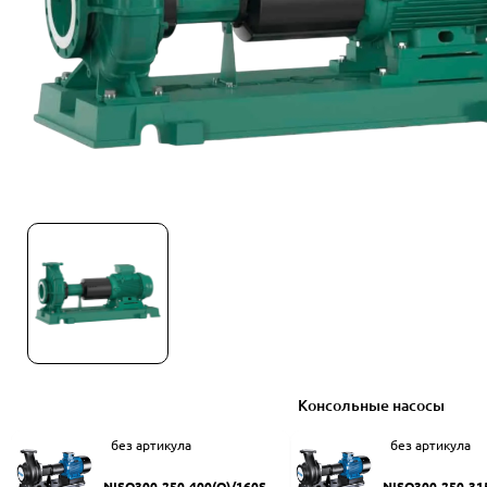
Консольные насосы
без артикула
без артикула
NISO300-250-400(Q)/160SW
NISO300-250-31