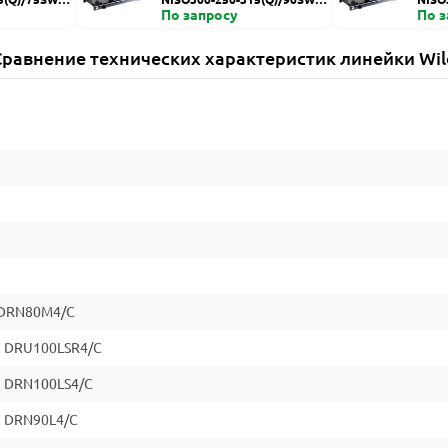
ZDI
По запросу
HZDI
По 
Сравнение технических характеристик линейки Wil
 DRN80M4/C
7 DRU100LSR4/C
7 DRN100LS4/C
7 DRN90L4/C