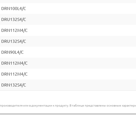
7 DRN100L4/C
7 DRU132S4/C
97 DRN112M4/C
7 DRU132S4/C
7 DRN90L4/C
97 DRN112M4/C
97 DRN112M4/C
7 DRN132S4/C
е производителя или в документации к продукту. В таблице представлены основные характ