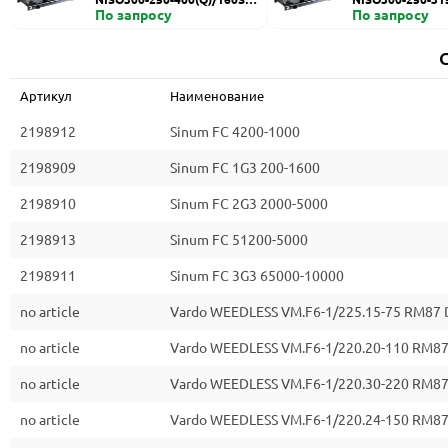
HZDI
По запросу
ZDI
По запросу
Артикул
Наименование
2198912
Sinum FC 4200-1000
2198909
Sinum FC 1G3 200-1600
2198910
Sinum FC 2G3 2000-5000
2198913
Sinum FC 51200-5000
2198911
Sinum FC 3G3 65000-10000
no article
Vardo WEEDLESS VM.F6-1/225.15-75 RM87
no article
Vardo WEEDLESS VM.F6-1/220.20-110 RM8
no article
Vardo WEEDLESS VM.F6-1/220.30-220 RM8
no article
Vardo WEEDLESS VM.F6-1/220.24-150 RM8