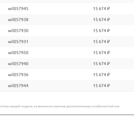
wil057945
15 674 ₽
wil057938
15 674 ₽
wil057930
15 674 ₽
wil057931
15 674 ₽
wil057950
15 674 ₽
wil057940
15 674 ₽
wil057936
15 674 ₽
wil057944
15 674 ₽
еристики каждой модели, но возможно наличие дополнительных особенностей или