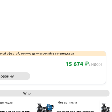
чной офертой, точную цену уточняйте у менеджера
15 674 ₽
с НДС
корзину
Запросить КП
Wilo
 артикула
без артикула
300-250-315(Q)/110SW
NISO300-250-400(Q)/200SW