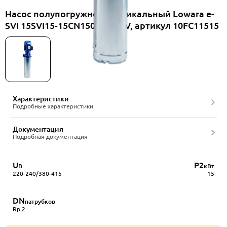
Насос полупогружной вертикальный Lowara е-
SVI 15SVI15-15CN150T5VQBV, артикул 10FC11515
Характеристики
Подробные характеристики
Документация
Подробная документация
U
P2
В
кВт
220-240/380-415
15
DN
патрубков
Rp 2