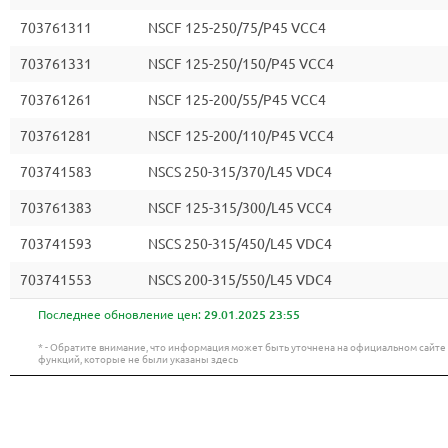
703761311
NSCF 125-250/75/P45 VCC4
703761331
NSCF 125-250/150/P45 VCC4
703761261
NSCF 125-200/55/P45 VCC4
703761281
NSCF 125-200/110/P45 VCC4
703741583
NSCS 250-315/370/L45 VDC4
703761383
NSCF 125-315/300/L45 VCC4
703741593
NSCS 250-315/450/L45 VDC4
703741553
NSCS 200-315/550/L45 VDC4
Последнее обновление цен:
29.01.2025 23:55
* - Обратите внимание, что информация может быть уточнена на официальном сайт
функций, которые не были указаны здесь