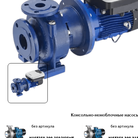
Консольно-моноблочные насос
без артикула
без артикула
N1SF250-200-250/45SWF
NISF350-300-31