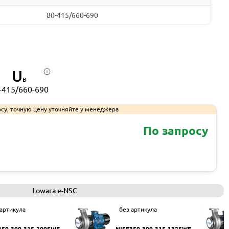
80-415/660-690
U
В
-415/660-690
су, точную цену уточняйте у менеджера
По запросу
Запросить КП
Lowara e-NSC
 артикула
без артикула
350-300-315-200SWF
NISF350-300-315-132SWF