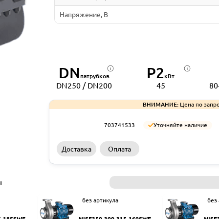
Напряжение, В
DN
P2
патрубков
кВт
DN250 / DN200
45
80
ВНИМАНИЕ:
Цена по запро
703741533
Уточняйте наличие
Доставка
Оплата
ы
без артикула
без
5-185SWF
NISF350-300-315-160SWF
NISF