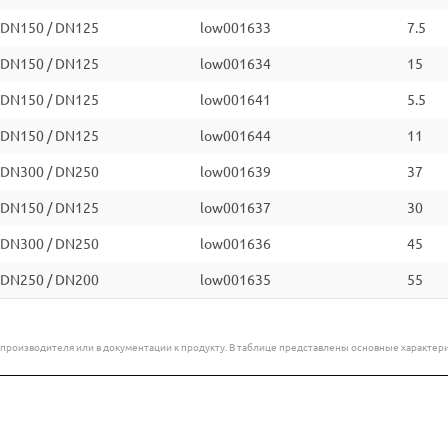
DN150 / DN125
low001633
7.5
DN150 / DN125
low001634
15
DN150 / DN125
low001641
5.5
DN150 / DN125
low001644
11
DN300 / DN250
low001639
37
DN150 / DN125
low001637
30
DN300 / DN250
low001636
45
DN250 / DN200
low001635
55
е производителя или в документации к продукту. В таблице представлены основные характ