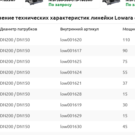
По запросу
По 
нение технических характеристик линейки Lowara 
Диаметр патрубков
Внутренний артикул
Мощнос
DN200 / DN150
low001620
110
DN200 / DN150
low001617
90
DN200 / DN150
low001625
75
DN200 / DN150
low001624
55
DN200 / DN150
low001621
37
DN200 / DN150
low001628
15
DN200 / DN150
low001619
30
DN200 / DN150
low001629
15
DN200 / DN150
low001630
45