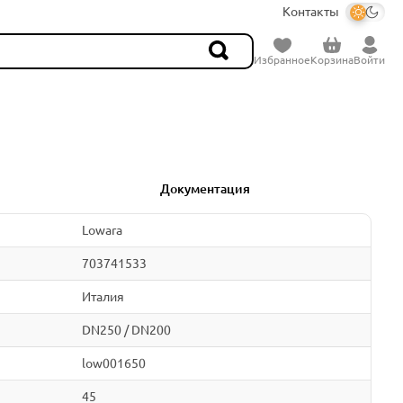
Контакты
Избранное
Корзина
Войти
Документация
Lowara
703741533
Италия
DN250 / DN200
low001650
45