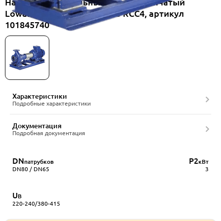
Насос горизонтальный одноступенчатый
Lowara NSCF 65-200/30/P45 RCC4, артикул
101845740
Характеристики
Подробные характеристики
Документация
Подробная документация
DN
P2
патрубков
кВт
DN80 / DN65
3
U
В
220-240/380-415