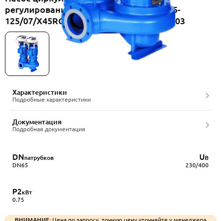
регулированием Lowara e-LNT LNTSH 65-
125/07/X45RCS4/4, артикул RU2050401003
Характеристики
Подробные характеристики
Документация
Подробная документация
DN
U
патрубков
В
DN65
230/400
P2
кВт
0.75
ВНИМАНИЕ:
Цена по запросу, точную цену уточняйте у менеджера