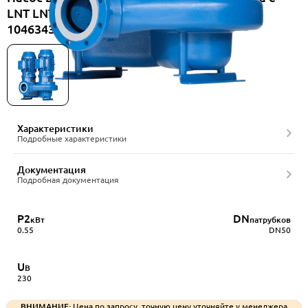
LNT LNTS E 50-125/05/EP02CS4, артикул
104634330
Характеристики
Подробные характеристики
Документация
Подробная документация
P2
DN
кВт
патрубков
0.55
DN50
U
В
230
ВНИМАНИЕ:
Цена по запросу, точную цену уточняйте у менеджера