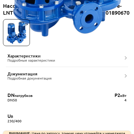
Насос циркуляционный сдвоенный Lowara e-
LNT LNTE 50-160/30/P25RCS4, артикул 101890670
Характеристики
Подробные характеристики
Документация
Подробная документация
DN
P2
патрубков
кВт
DN50
4
U
В
230/400
ВНИМАНИЕ:
Цена по запросу, точную цену уточняйте у менеджера