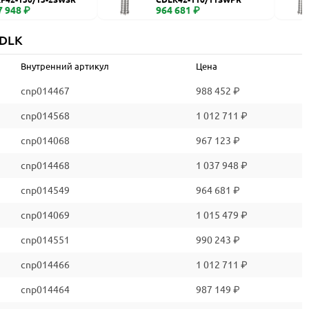
7 948 ₽
964 681 ₽
CDLK
Внутренний артикул
Цена
cnp014467
988 452 ₽
cnp014568
1 012 711 ₽
cnp014068
967 123 ₽
cnp014468
1 037 948 ₽
cnp014549
964 681 ₽
cnp014069
1 015 479 ₽
cnp014551
990 243 ₽
cnp014466
1 012 711 ₽
cnp014464
987 149 ₽