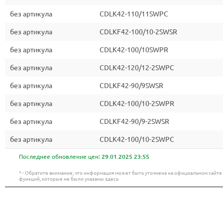
без артикула
CDLK42-110/11SWPC
без артикула
CDLKF42-100/10-2SWSR
без артикула
CDLK42-100/10SWPR
без артикула
CDLK42-120/12-2SWPC
без артикула
CDLKF42-90/9SWSR
без артикула
CDLK42-100/10-2SWPR
без артикула
CDLKF42-90/9-2SWSR
без артикула
CDLK42-100/10-2SWPC
Последнее обновление цен:
29.01.2025 23:55
* - Обратите внимание, что информация может быть уточнена на официальном сайт
функций, которые не были указаны здесь