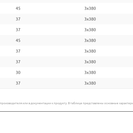
45
3x380
37
3x380
37
3x380
45
3x380
37
3x380
37
3x380
30
3x380
37
3x380
е производителя или в документации к продукту. В таблице представлены основные характ