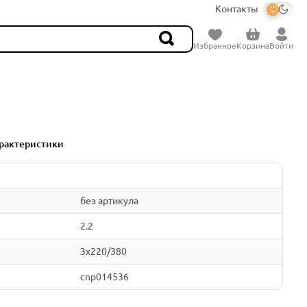
Контакты
Избранное
Корзина
Войти
рактеристики
без артикула
2.2
3x220/380
cnp014536