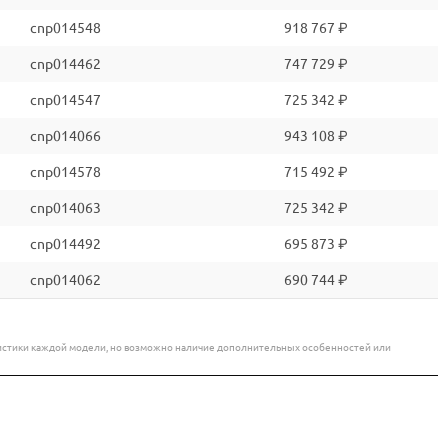
cnp014548
918 767 ₽
cnp014462
747 729 ₽
cnp014547
725 342 ₽
cnp014066
943 108 ₽
cnp014578
715 492 ₽
cnp014063
725 342 ₽
cnp014492
695 873 ₽
cnp014062
690 744 ₽
еристики каждой модели, но возможно наличие дополнительных особенностей или