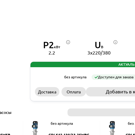
P2
U
кВт
В
2.2
3x220/380
АКТУАЛЬ
без артикула
Доступен для заказа
Добавить в 
Доставка
Оплата
асосы
без артикула
без
2SWSR
CDLK42-130/13-2SWPC
CDLK