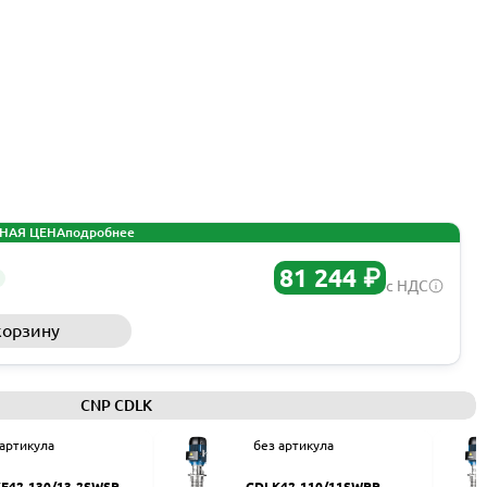
НАЯ ЦЕНА
подробнее
81 244 ₽
с НДС
корзину
Запросить КП
CNP CDLK
 артикула
без артикула
F42-130/13-2SWSR
CDLK42-110/11SWPR