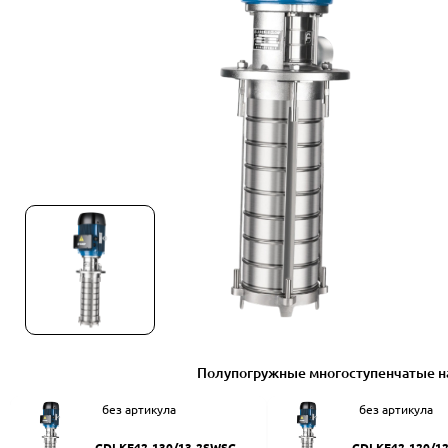
Полупогружные многоступенчатые н
без артикула
без артикула
CDLKF42-130/13-2SWSC
CDLKF42-120/1