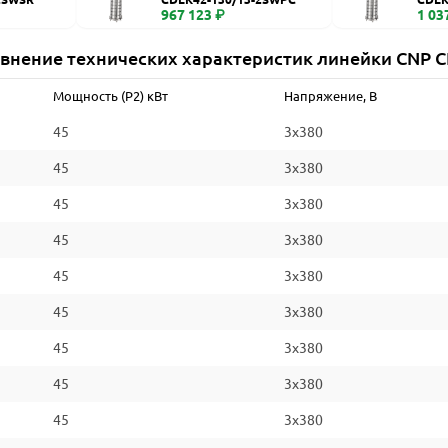
967 123 ₽
1 03
внение технических характеристик линейки CNP 
Мощность (P2) кВт
Напряжение, В
45
3x380
45
3x380
45
3x380
45
3x380
45
3x380
45
3x380
45
3x380
45
3x380
45
3x380