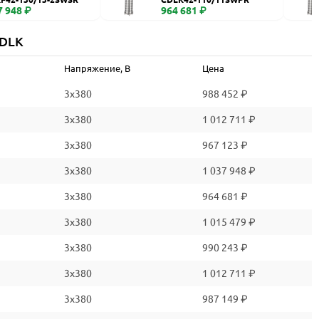
7 948 ₽
964 681 ₽
CDLK
Напряжение, В
Цена
3x380
988 452 ₽
3x380
1 012 711 ₽
3x380
967 123 ₽
3x380
1 037 948 ₽
3x380
964 681 ₽
3x380
1 015 479 ₽
3x380
990 243 ₽
3x380
1 012 711 ₽
3x380
987 149 ₽