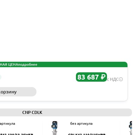
НАЯ ЦЕНА
подробнее
83 687 ₽
с НДС
корзину
Запросить КП
CNP CDLK
 артикула
без артикула
F42-130/13-2SWSR
CDLK42-110/11SWPR