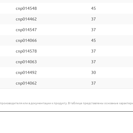
cnp014548
45
cnp014462
37
cnp014547
37
cnp014066
45
cnp014578
37
cnp014063
37
cnp014492
30
cnp014062
37
е производителя или в документации к продукту. В таблице представлены основные характ