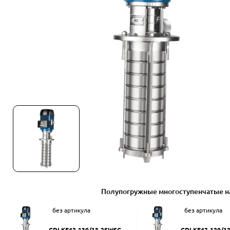
Полупогружные многоступенчатые н
без артикула
без артикула
CDLKF42-130/13-2SWSC
CDLKF42-120/1