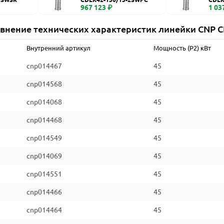
967 123 ₽
1 03
внение технических характеристик линейки CNP 
Внутренний артикул
Мощность (P2) кВт
cnp014467
45
cnp014568
45
cnp014068
45
cnp014468
45
cnp014549
45
cnp014069
45
cnp014551
45
cnp014466
45
cnp014464
45