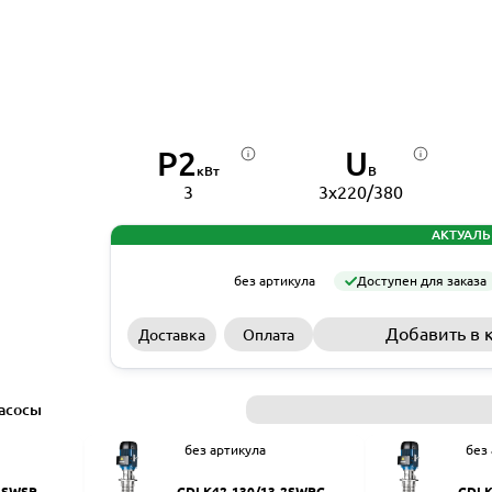
P2
U
кВт
В
3
3x220/380
АКТУАЛЬ
без артикула
Доступен для заказа
Добавить в 
Доставка
Оплата
асосы
без артикула
без
2SWSR
CDLK42-130/13-2SWPC
CDLK