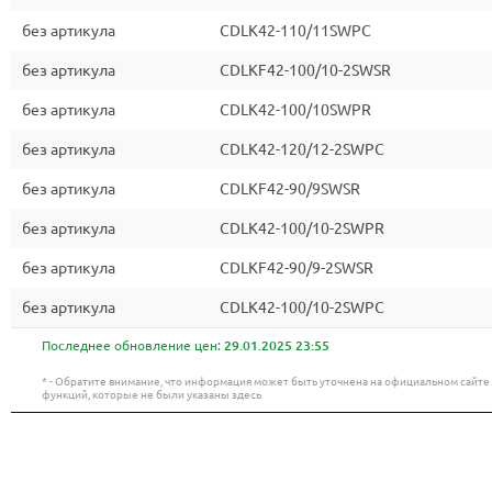
без артикула
CDLK42-110/11SWPC
без артикула
CDLKF42-100/10-2SWSR
без артикула
CDLK42-100/10SWPR
без артикула
CDLK42-120/12-2SWPC
без артикула
CDLKF42-90/9SWSR
без артикула
CDLK42-100/10-2SWPR
без артикула
CDLKF42-90/9-2SWSR
без артикула
CDLK42-100/10-2SWPC
Последнее обновление цен:
29.01.2025 23:55
* - Обратите внимание, что информация может быть уточнена на официальном сайт
функций, которые не были указаны здесь