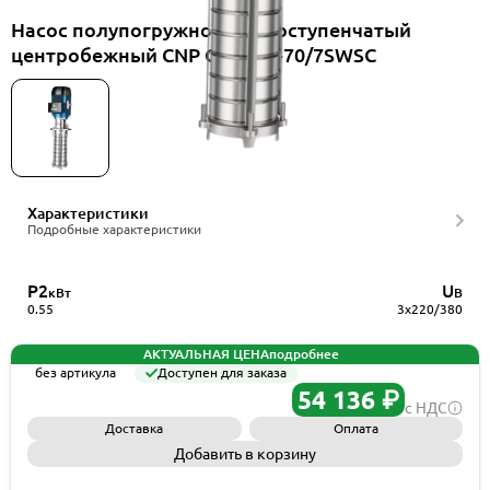
Насос полупогружной многоступенчатый
центробежный CNP CDLKF3-70/7SWSC
Характеристики
Подробные характеристики
P2
U
кВт
В
0.55
3x220/380
АКТУАЛЬНАЯ ЦЕНА
подробнее
без артикула
Доступен для заказа
54 136 ₽
с НДС
Доставка
Оплата
Добавить в корзину
Запросить КП