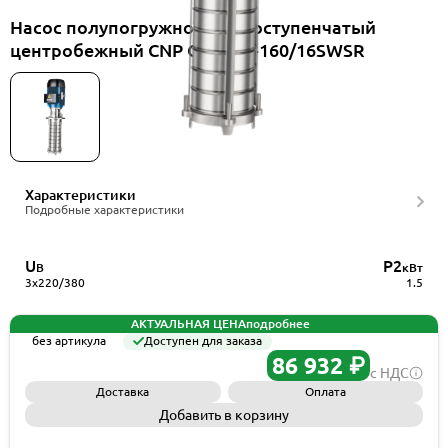
Насос полупогружной многоступенчатый
центробежный CNP CDLKF3-160/16SWSR
Характеристики
Подробные характеристики
U
P2
В
кВт
3x220/380
1.5
АКТУАЛЬНАЯ ЦЕНА
подробнее
без артикула
Доступен для заказа
86 932 ₽
с НДС
Доставка
Оплата
Добавить в корзину
Запросить КП