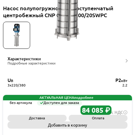
Насос полупогружной многоступенчатый
центробежный CNP CDLK3-200/20SWPC
Характеристики
Подробные характеристики
U
P2
В
кВт
3x220/380
2.2
АКТУАЛЬНАЯ ЦЕНА
подробнее
без артикула
Доступен для заказа
84 085 ₽
с НДС
Доставка
Оплата
Добавить в корзину
Запросить КП