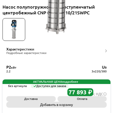
Насос полупогружной многоступенчатый
центробежный CNP CDLK2-210/21SWPC
Характеристики
Подробные характеристики
P2
U
кВт
В
2.2
3x220/380
АКТУАЛЬНАЯ ЦЕНА
подробнее
без артикула
Доступен для заказа
77 893 ₽
с НДС
Доставка
Оплата
Добавить в корзину
Запросить КП