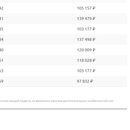
42
105 157 ₽
41
139 479 ₽
85
103 177 ₽
84
137 498 ₽
40
120 009 ₽
61
118 028 ₽
63
103 177 ₽
59
97 832 ₽
еристики каждой модели, но возможно наличие дополнительных особенностей или