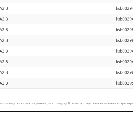
A2 B
ksb0029
A2 B
ksb0029
A2 B
ksb0029
A2 B
ksb0029
A2 B
ksb0029
A2 B
ksb0029
A2 B
ksb0029
A2 B
ksb0029
е производителя или в документации к продукту. В таблице представлены основные характ