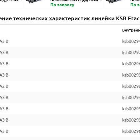
ZDI
По запросу
HZDI
По 
ение технических характеристик линейки KSB Etac
Внутренн
A3 B
ksb0029
A3 B
ksb0029
A3 B
ksb0029
A3 B
ksb0029
A2 B
ksb0029
A3 B
ksb0029
A3 B
ksb0029
A3 B
ksb0029
A3 B
ksb0029