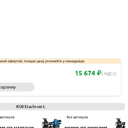
чной офертой, точную цену уточняйте у менеджера
15 674 ₽
с НДС
корзину
Запросить КП
KSB Etachrom L
 артикула
без артикула
300-250-315(Q)/110SW
NISO300-250-400(Q)/200SW