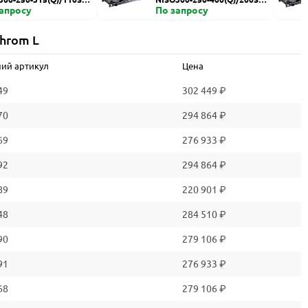
запросу
HZDI
По запросу
hrom L
ий артикул
Цена
49
302 449 ₽
70
294 864 ₽
69
276 933 ₽
92
294 864 ₽
89
220 901 ₽
48
284 510 ₽
90
279 106 ₽
91
276 933 ₽
68
279 106 ₽