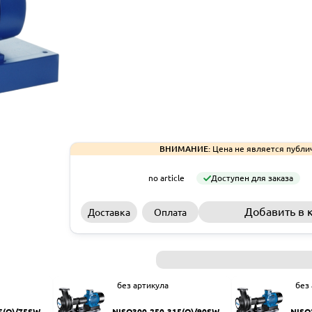
ВНИМАНИЕ:
Цена не является публи
no article
Доступен для заказа
Добавить в 
Доставка
Оплата
без артикула
без
5(Q)/75SWH
NISO300-250-315(Q)/90SWH
NISO