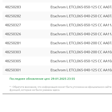
48250283
Etachrom L ETCL065-050-125 CC AA07
48250282
Etachrom L ETCL065-040-250 CC AA07
48250327
Etachrom L ETCL065-050-125 CC AA11
48250326
Etachrom L ETCL065-040-250 CC AA11
48250281
Etachrom L ETCL065-040-200 CC AA07
48250303
Etachrom L ETCL065-040-200 CC AA10
48250305
Etachrom L ETCL065-050-125 CC AA10
48250301
Etachrom L ETCL065-040-125 CC AA10
Последнее обновление цен:
29.01.2025 23:55
* - Обратите внимание, что информация может быть уточнена на официальном сайт
функций, которые не были указаны здесь