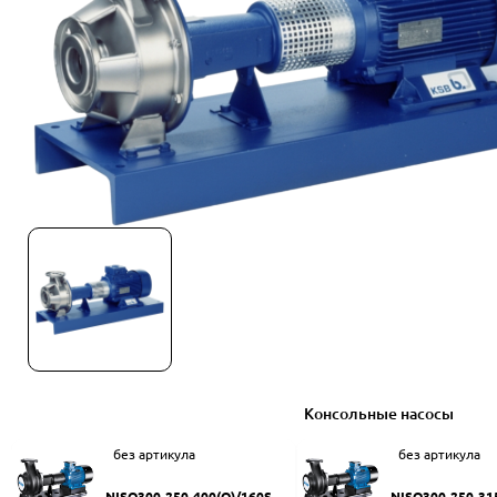
Консольные насосы
без артикула
без артикула
NISO300-250-400(Q)/160SW
NISO300-250-31