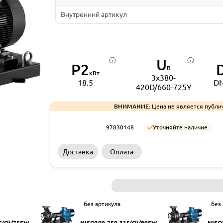
Внутренний артикул
U
P2
В
кВт
3x380-
18.5
DN
420D/660-725Y
ВНИМАНИЕ:
Цена не является публи
97830148
Уточняйте наличие
Доставка
Оплата
без артикула
без
5(Q)/75SWH
NISO300-250-315(Q)/90SWH
NISO