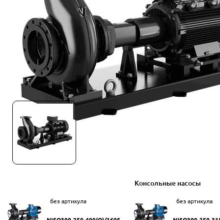
Консольные насосы
без артикула
без артикула
NISO300-250-400(Q)/160SW
NISO300-250-31