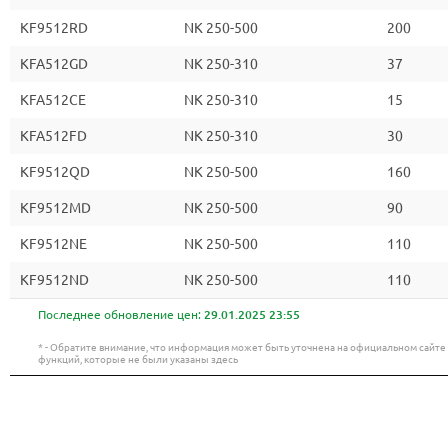
KF9512RD
NK 250-500
200
KFA512GD
NK 250-310
37
KFA512CE
NK 250-310
15
KFA512FD
NK 250-310
30
KF9512QD
NK 250-500
160
KF9512MD
NK 250-500
90
KF9512NE
NK 250-500
110
KF9512ND
NK 250-500
110
Последнее обновление цен:
29.01.2025 23:55
* - Обратите внимание, что информация может быть уточнена на официальном сайт
функций, которые не были указаны здесь