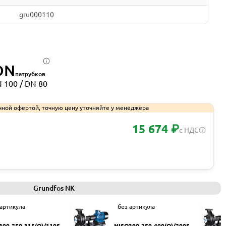
gru000110
DN
патрубков
 100 / DN 80
чной офертой, точную цену уточняйте у менеджера
15 674 ₽
с НДС
Запросить КП
Grundfos NK
 артикула
без артикула
300-250-315(Q)/110SW
NISO300-250-400(Q)/200SW