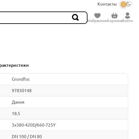
Контакты
Избранное
Корзина
Войти
рактеристики
Grundfos
97830148
Дания
18.5
3x380-420D/660-725Y
DN 100 / DN 80