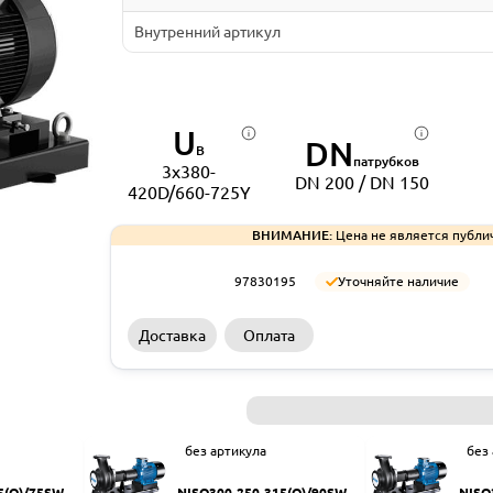
Внутренний артикул
U
DN
В
патрубков
3x380-
DN 200 / DN 150
420D/660-725Y
ВНИМАНИЕ:
Цена не является публи
97830195
Уточняйте наличие
Доставка
Оплата
без артикула
без
5(Q)/75SWH
NISO300-250-315(Q)/90SWH
NISO