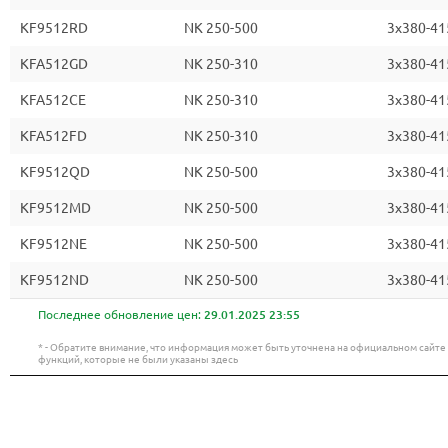
KF9512RD
NK 250-500
3x380-41
KFA512GD
NK 250-310
3x380-41
KFA512CE
NK 250-310
3x380-41
KFA512FD
NK 250-310
3x380-41
KF9512QD
NK 250-500
3x380-41
KF9512MD
NK 250-500
3x380-41
KF9512NE
NK 250-500
3x380-41
KF9512ND
NK 250-500
3x380-41
Последнее обновление цен:
29.01.2025 23:55
* - Обратите внимание, что информация может быть уточнена на официальном сайт
функций, которые не были указаны здесь