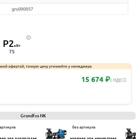
gru000057
P2
кВт
75
чной офертой, точную цену уточняйте у менеджера
15 674 ₽
с НДС
Запросить КП
Grundfos NK
 артикула
без артикула
300-250-315(Q)/110SW
NISO300-250-400(Q)/200SW