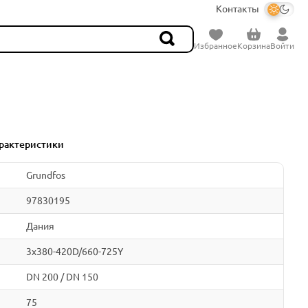
Контакты
Избранное
Корзина
Войти
рактеристики
Grundfos
97830195
Дания
3x380-420D/660-725Y
DN 200 / DN 150
75