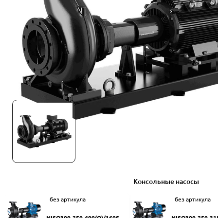
Консольные насосы
без артикула
без артикула
NISO300-250-400(Q)/160SW
NISO300-250-31