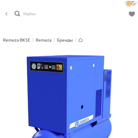
Remeza ВК5Е
Remeza
Бренды
Главная