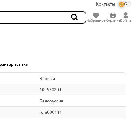
Контакты
Избранное
Корзина
Войти
рактеристики
Remeza
100530201
Белоруссия
rem000141