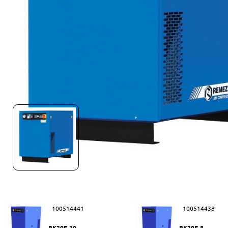
100514441
100514438
ВК20E-10
ВК20E-8