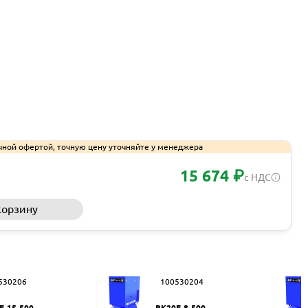
чной офертой, точную цену уточняйте у менеджера
15 674 ₽
с НДС
корзину
Запросить КП
530206
100530204
E-15-500
ВК20E-8-500