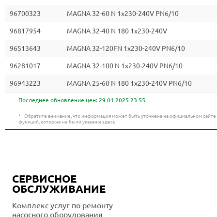
96700323
MAGNA 32-60 N 1x230-240V PN6/10
96817954
MAGNA 32-40 N 180 1x230-240V
96513643
MAGNA 32-120FN 1x230-240V PN6/10
96281017
MAGNA 32-100 N 1x230-240V PN6/10
96943223
MAGNA 25-60 N 180 1x230-240V PN6/10
Последнее обновление цен:
29.01.2025 23:55
* - Обратите внимание, что информация может быть уточнена на официальном сайт
функций, которые не были указаны здесь
СЕРВИСНОЕ
ОБСЛУЖИВАНИЕ
Комплекс услуг по ремонту
насосного оборудования