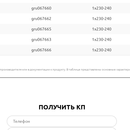
gru067660
1x230-240
gru067662
1x230-240
gru067665
1x230-240
gru067663
1x230-240
gru067666
1x230-240
е производителя или в документации к продукту. В таблице представлены основные характ
ПОЛУЧИТЬ КП