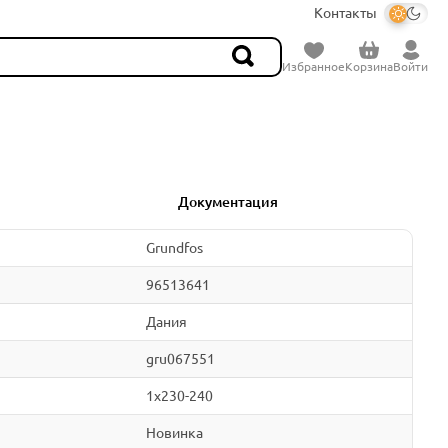
Контакты
Избранное
Корзина
Войти
Документация
Grundfos
96513641
Дания
gru067551
1x230-240
Новинка