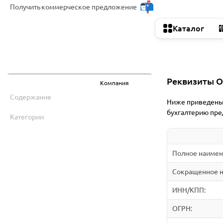
Получить
коммерческое предложение
Каталог
Реквизиты 
Назад
Компания
Содержание
Ниже приведены 
бухгалтерию пре
Категории
Полное наимен
Сокращенное н
ИНН/КПП:
ОГРН: