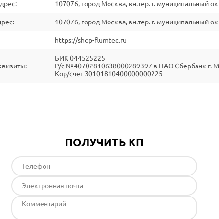
дрес:
107076, город Москва, вн.тер. г. муниципальный о
рес:
107076, город Москва, вн.тер. г. муниципальный о
https://shop-flumtec.ru
БИК 044525225
квизиты:
Р/с №40702810638000289397 в ПАО Сбербанк г. 
Кор/счет 30101810400000000225
ПОЛУЧИТЬ КП