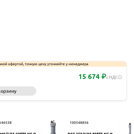
чной офертой, точную цену уточняйте у менеджера
15 674 ₽
с НДС
корзину
Запросить КП
546538
100548856
300/2/65 C0ET5 NC Q T
DGG 250/4/65 F0ET5 NC Q T