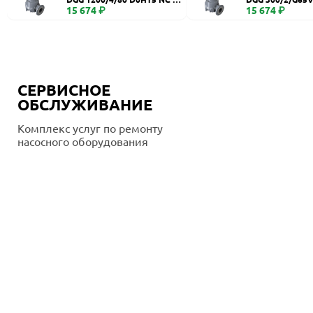
TS 2SIC 10 400Y/D
15 674 ₽
Q TS 2SIC 10 400
15 674 ₽
СЕРВИСНОЕ
ОБСЛУЖИВАНИЕ
Комплекс услуг по ремонту
насосного оборудования
Подробнее