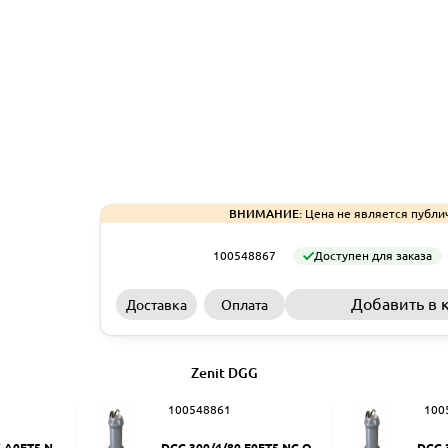
ВНИМАНИЕ:
Цена не является публи
100548867
Доступен для заказа
Добавить в 
Доставка
Оплата
Zenit DGG
100548861
100
 A0ET5 NC
DGG 300/4/80 E0ET5 NC Q T
DGG 