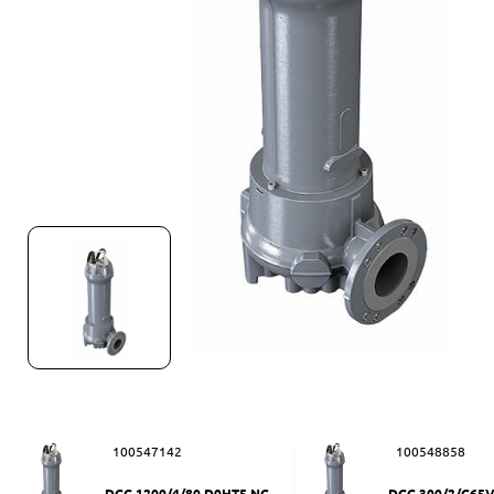
100547142
100548858
DGG 1200/4/80 D0HT5 NC Q
DGG 300/2/G65V