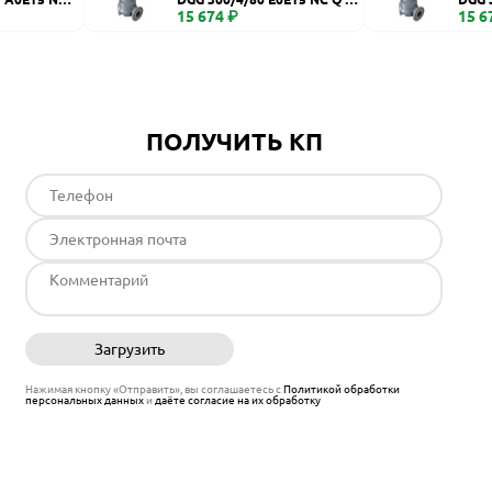
S 2SIC 10 400 IN-6
15 674 ₽
S 2SI
15 6
ПОЛУЧИТЬ КП
Загрузить
Отправить
Нажимая кнопку «Отправить», вы соглашаетесь с
Политикой обработки
персональных данных
и
даёте согласие на их обработку