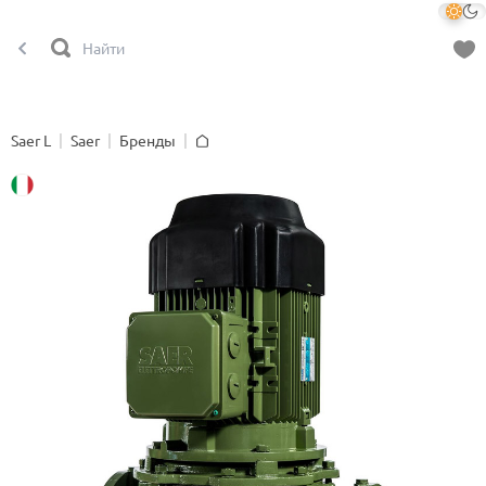
Saer L
Saer
Бренды
Главная