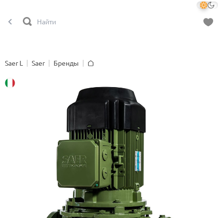
Saer L
Saer
Бренды
Главная