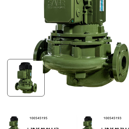
100545195
100545193
L-2P 25-90-84 1 1'2
L-2P 25-90-73 1 