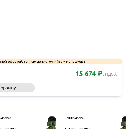
чной офертой, точную цену уточняйте у менеджера
15 674 ₽
с НДС
корзину
Запросить КП
545198
100545196
25-90-90 2
L-2P 25-90-84 2