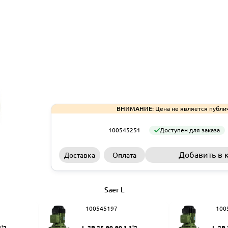
ВНИМАНИЕ:
Цена не является публи
100545251
Доступен для заказа
Добавить в 
Доставка
Оплата
Saer L
100545197
100
1'2
L-2P 25-90-90 1 1'2
L-2P 