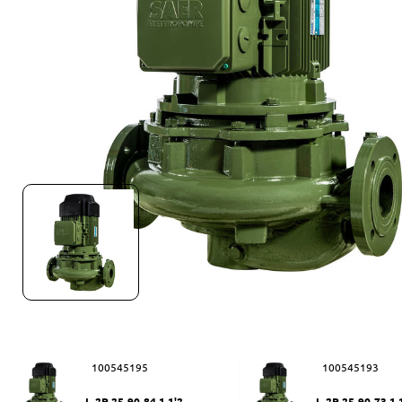
100545195
100545193
L-2P 25-90-84 1 1'2
L-2P 25-90-73 1 