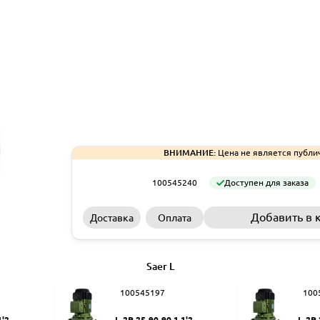
ВНИМАНИЕ:
Цена не является публи
100545240
Доступен для заказа
Добавить в 
Доставка
Оплата
Saer L
100545197
100
1'2
L-2P 25-90-90 1 1'2
L-2P 