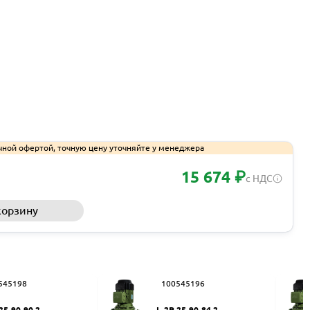
чной офертой, точную цену уточняйте у менеджера
15 674 ₽
с НДС
корзину
Запросить КП
545198
100545196
25-90-90 2
L-2P 25-90-84 2