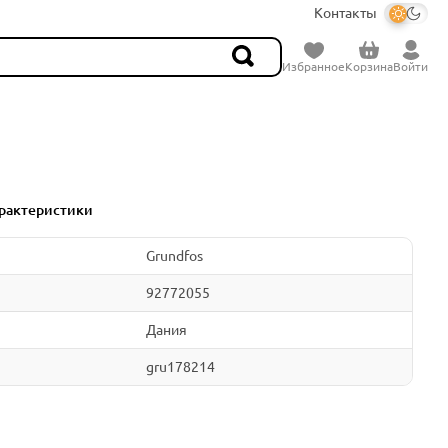
Контакты
Избранное
Корзина
Войти
рактеристики
Grundfos
92772055
Дания
gru178214