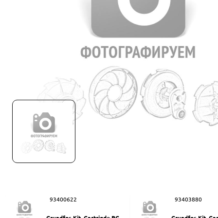
93400622
93403880
Grundfos Kit, Cartrigde PC-Q
Grundfos Kit, Ca