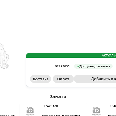
АКТУАЛЬ
92772055
Доступен для заказа
Добавить в 
Доставка
Оплата
Запчасти
97623108
934
rtridge, PX-Q
Grundfos Kit, Motor 9697461
Grund