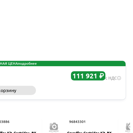
НАЯ ЦЕНА
подробнее
111 921 ₽
с НДС
корзину
Запросить КП
03886
96843301
fos Kit, Cartridge, PX-3
Grundfos Cartridge Kit, PX 2