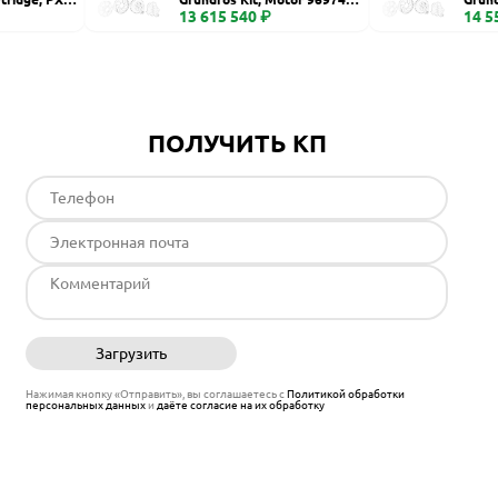
6 S fr74
13 615 540 ₽
00, C
14 5
ПОЛУЧИТЬ КП
Загрузить
Отправить
Нажимая кнопку «Отправить», вы соглашаетесь с
Политикой обработки
персональных данных
и
даёте согласие на их обработку