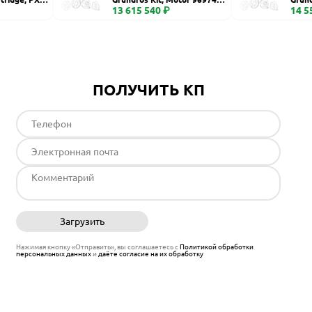
6 S fr74
13 615 540 ₽
00, C
14 5
ПОЛУЧИТЬ КП
Загрузить
Отправить
Нажимая кнопку «Отправить», вы соглашаетесь с
Политикой обработки
персональных данных
и
даёте согласие на их обработку