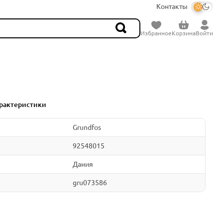
Контакты
Избранное
Корзина
Войти
рактеристики
Grundfos
92548015
Дания
gru073586