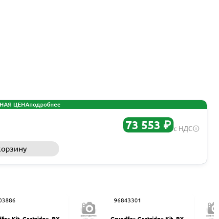
НАЯ ЦЕНА
подробнее
73 553 ₽
с НДС
корзину
Запросить КП
03886
96843301
fos Kit, Cartridge, PX-3
Grundfos Cartridge Kit, PX 2