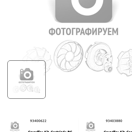
93400622
93403880
Grundfos Kit, Cartrigde PC-Q
Grundfos Kit, Ca