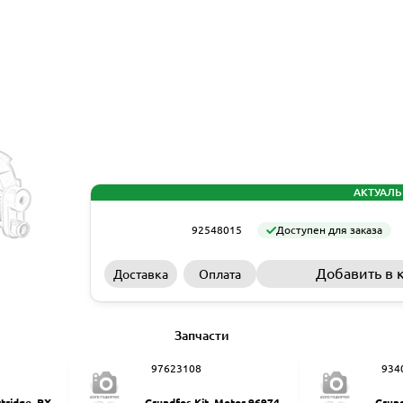
АКТУАЛЬ
92548015
Доступен для заказа
Добавить в 
Доставка
Оплата
Запчасти
97623108
934
rtridge, PX-Q
Grundfos Kit, Motor 9697461
Grund