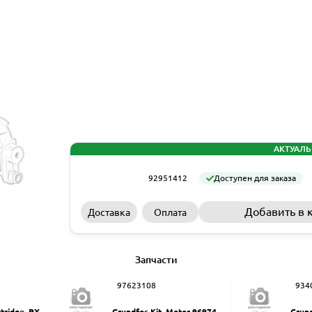
АКТУАЛЬ
92951412
Доступен для заказа
Добавить в 
Доставка
Оплата
Запчасти
97623108
934
rtridge, PX-Q
Grundfos Kit, Motor 9697461
Grund