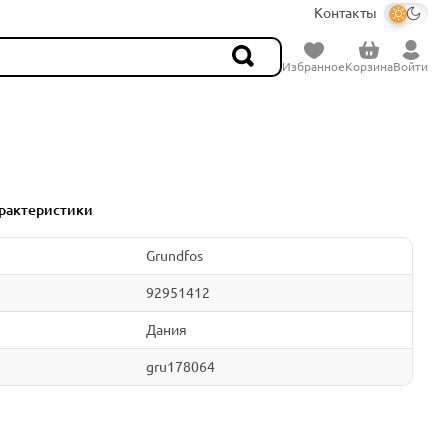
Контакты
Избранное
Корзина
Войти
рактеристики
Grundfos
92951412
Дания
gru178064