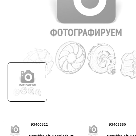
93400622
93403880
Grundfos Kit, Cartrigde PC-Q
Grundfos Kit, Ca