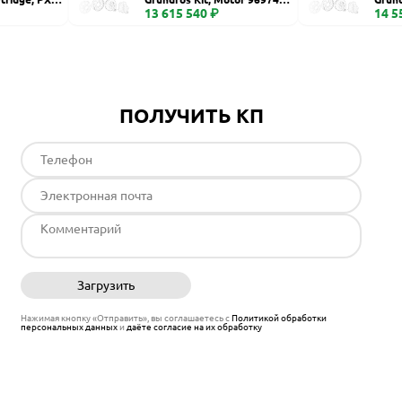
6 S fr74
13 615 540 ₽
00, C
14 5
ПОЛУЧИТЬ КП
Загрузить
Отправить
Нажимая кнопку «Отправить», вы соглашаетесь с
Политикой обработки
персональных данных
и
даёте согласие на их обработку