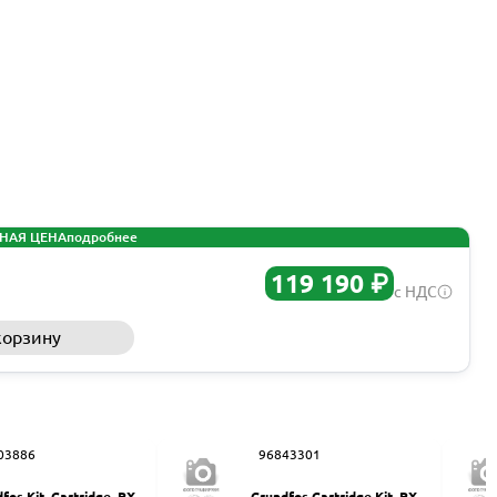
НАЯ ЦЕНА
подробнее
119 190 ₽
с НДС
корзину
Запросить КП
03886
96843301
fos Kit, Cartridge, PX-3
Grundfos Cartridge Kit, PX 2