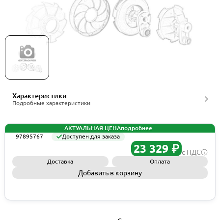
Рабочее колесо Grundfos Spare, Impeller 65-
125/130 CI trim, артикул 97895767
Характеристики
Подробные характеристики
АКТУАЛЬНАЯ ЦЕНА
подробнее
97895767
Доступен для заказа
23 329 ₽
с НДС
Доставка
Оплата
Добавить в корзину
Запросить КП