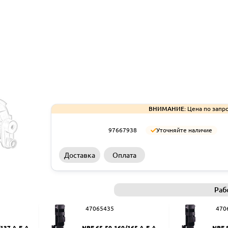
ВНИМАНИЕ:
Цена по запро
97667938
Уточняйте наличие
Доставка
Оплата
Раб
47065435
470
137 A-F-A-B
NPE 65-50-160/165 A-F-A-BB
NPE 