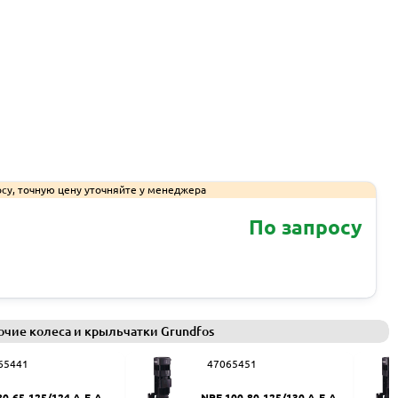
су, точную цену уточняйте у менеджера
По запросу
Запросить КП
очие колеса и крыльчатки Grundfos
65441
47065451
80-65-125/124 A-F-A-BU
NPE 100-80-125/130 A-F-A-B