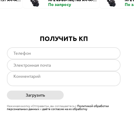
UE
По запросу
BE
По 
ПОЛУЧИТЬ КП
Загрузить
Отправить
Нажимая кнопку «Отправить», вы соглашаетесь с
Политикой обработки
персональных данных
и
даёте согласие на их обработку