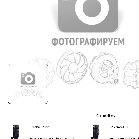
Grundfos
47065422
47065452
NPE 50-32-125/142 A-F-A-BU
NPE 100-80-125/