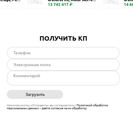
6 S fr74
13 742 417 ₽
00, C
14 6
ПОЛУЧИТЬ КП
Загрузить
Отправить
Нажимая кнопку «Отправить», вы соглашаетесь с
Политикой обработки
персональных данных
и
даёте согласие на их обработку