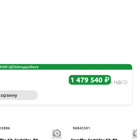
НАЯ ЦЕНА
подробнее
1 479 540 ₽
с НДС
корзину
Запросить КП
03886
96843301
fos Kit, Cartridge, PX-3
Grundfos Cartridge Kit, PX 2