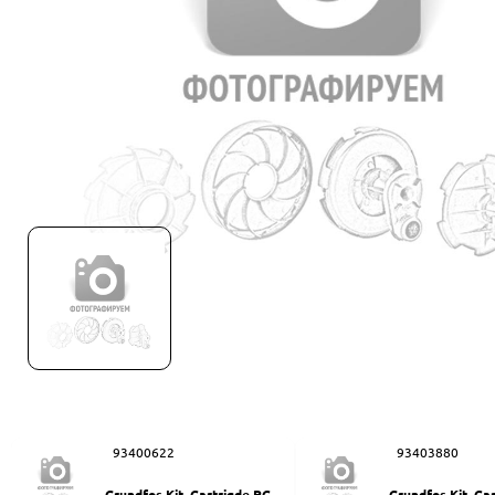
93400622
93403880
Grundfos Kit, Cartrigde PC-Q
Grundfos Kit, Ca