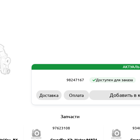
АКТУАЛЬ
98247167
Доступен для заказа
Добавить в 
Доставка
Оплата
Запчасти
97623108
934
rtridge, PX-Q
Grundfos Kit, Motor 9697461
Grund