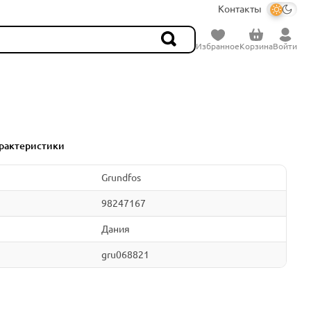
Контакты
Избранное
Корзина
Войти
рактеристики
Grundfos
98247167
Дания
gru068821