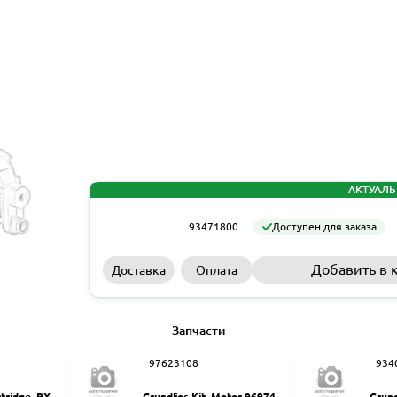
АКТУАЛЬ
93471800
Доступен для заказа
Добавить в 
Доставка
Оплата
Запчасти
97623108
934
rtridge, PX-Q
Grundfos Kit, Motor 9697461
Grund