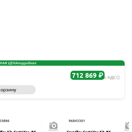
НАЯ ЦЕНА
подробнее
712 869 ₽
с НДС
корзину
Запросить КП
03886
96843301
fos Kit, Cartridge, PX-3
Grundfos Cartridge Kit, PX 2