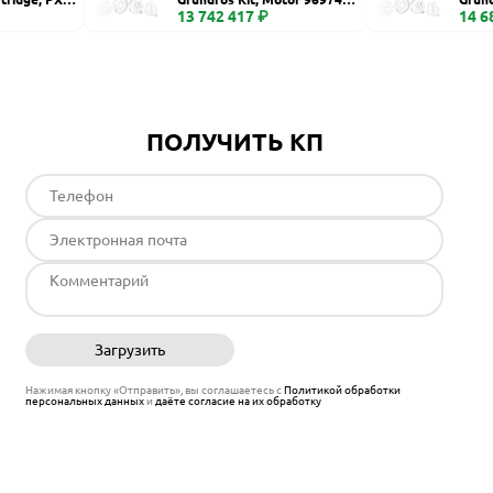
6 S fr74
13 742 417 ₽
00, C
14 6
ПОЛУЧИТЬ КП
Загрузить
Отправить
Нажимая кнопку «Отправить», вы соглашаетесь с
Политикой обработки
персональных данных
и
даёте согласие на их обработку