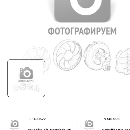
93400622
93403880
Grundfos Kit, Cartrigde PC-Q
Grundfos Kit, Ca