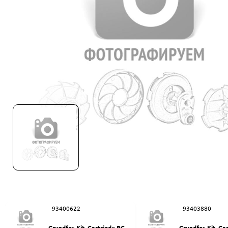
93400622
93403880
Grundfos Kit, Cartrigde PC-Q
Grundfos Kit, Ca