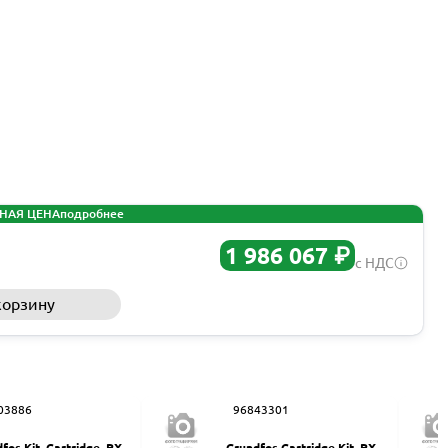
НАЯ ЦЕНА
подробнее
1 986 067 ₽
с НДС
корзину
Запросить КП
03886
96843301
fos Kit, Cartridge, PX-3
Grundfos Cartridge Kit, PX 2