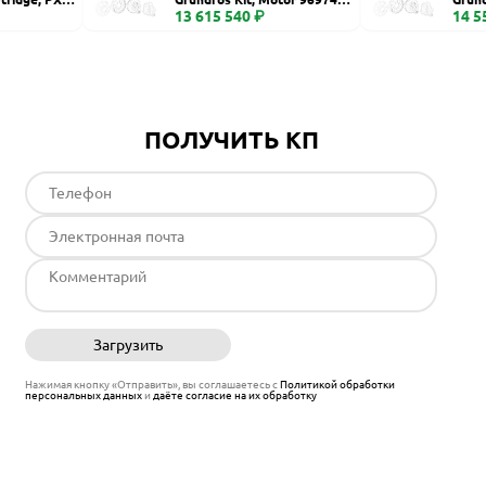
6 S fr74
13 615 540 ₽
00, C
14 5
ПОЛУЧИТЬ КП
Загрузить
Отправить
Нажимая кнопку «Отправить», вы соглашаетесь с
Политикой обработки
персональных данных
и
даёте согласие на их обработку