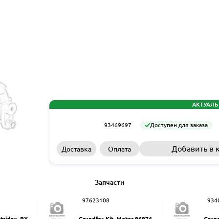
АКТУАЛЬ
93469697
Доступен для заказа
Добавить в 
Доставка
Оплата
Запчасти
97623108
934
rtridge, PX-Q
Grundfos Kit, Motor 9697461
Grund