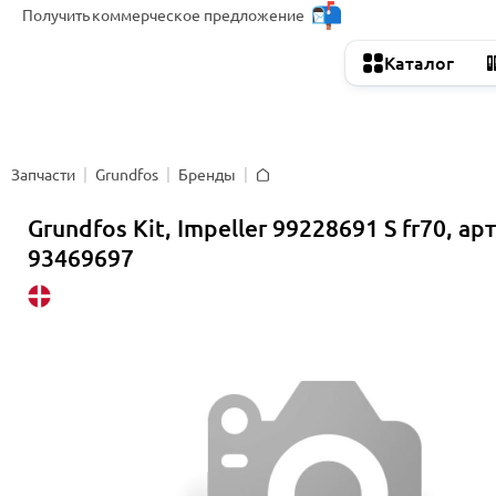
Получить
коммерческое предложение
Каталог
Запчасти
Grundfos
Бренды
Главная
Grundfos Kit, Impeller 99228691 S fr70, ар
93469697