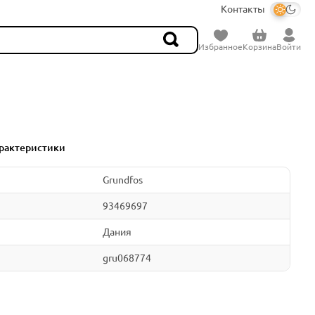
Контакты
Избранное
Корзина
Войти
рактеристики
Grundfos
93469697
Дания
gru068774