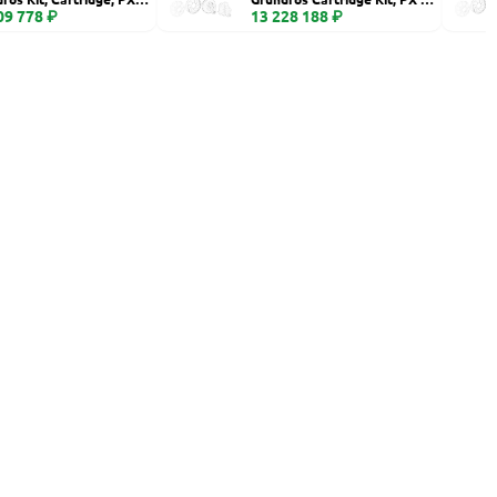
eramic
09 778 ₽
60
13 228 188 ₽