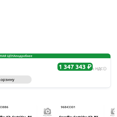
НАЯ ЦЕНА
подробнее
1 347 343 ₽
с НДС
корзину
Запросить КП
03886
96843301
fos Kit, Cartridge, PX-3
Grundfos Cartridge Kit, PX 2