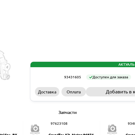
АКТУАЛЬ
93431605
Доступен для заказа
Добавить в 
Доставка
Оплата
Запчасти
97623108
934
rtridge, PX-Q
Grundfos Kit, Motor 9697461
Grund