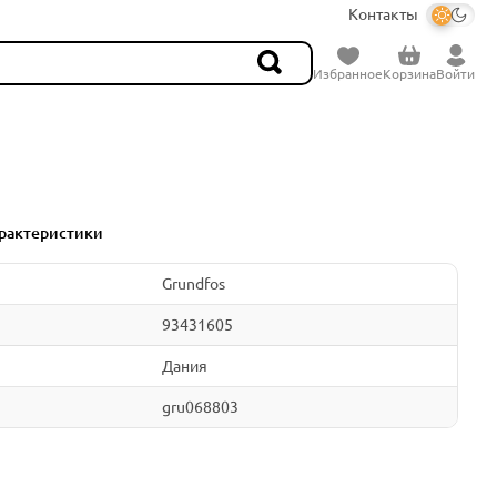
Контакты
Избранное
Корзина
Войти
рактеристики
Grundfos
93431605
Дания
gru068803