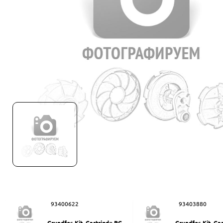
93400622
93403880
Grundfos Kit, Cartrigde PC-Q
Grundfos Kit, Ca