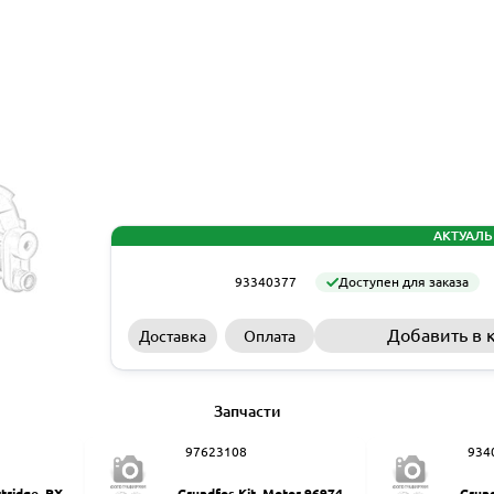
АКТУАЛЬ
93340377
Доступен для заказа
Добавить в 
Доставка
Оплата
Запчасти
97623108
934
rtridge, PX-Q
Grundfos Kit, Motor 9697461
Grund