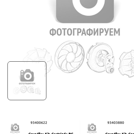
93400622
93403880
Grundfos Kit, Cartrigde PC-Q
Grundfos Kit, Ca