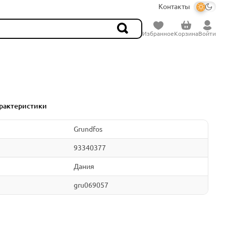
Контакты
Избранное
Корзина
Войти
рактеристики
Grundfos
93340377
Дания
gru069057