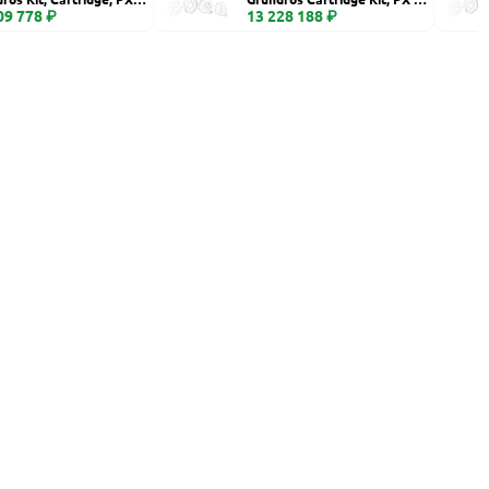
eramic
09 778 ₽
60
13 228 188 ₽