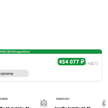
НАЯ ЦЕНА
подробнее
454 077 ₽
с НДС
корзину
Запросить КП
03886
96843301
fos Kit, Cartridge, PX-3
Grundfos Cartridge Kit, PX 2