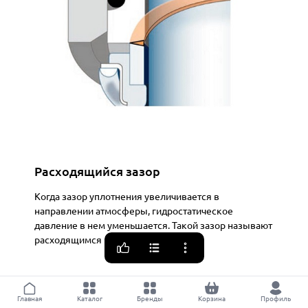
Расходящийся зазор
Когда зазор уплотнения увеличивается в
направлении атмосферы, гидростатическое
давление в нем уменьшается. Такой зазор называют
расходящимся
Главная
Каталог
Бренды
Корзина
Профиль
Общая картина распределения давления внутри зазора