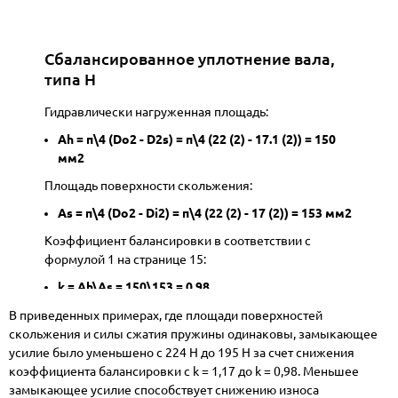
Сбалансированное уплотнение вала,
типа H
Гидравлически нагруженная площадь:
Ah = п\4 (Do2 - D2s) = п\4 (22 (2) - 17.1 (2)) = 150
мм2
Площадь поверхности скольжения:
As = п\4 (Do2 - Di2) = п\4 (22 (2) - 17 (2)) = 153 мм2
Коэффициент балансировки в соответствии с
формулой 1 на странице 15:
k = Ah\As = 150\153 = 0.98
Замыкающие усилие Fc при давлении P = 10 бар (1
В приведенных примерах, где площади поверхностей
МПа)
скольжения и силы сжатия пружины одинаковы, замыкающее
усилие было уменьшено с 224 Н до 195 Н за счет снижения
Fc = Ah x P + Fs = 150 мм2 x 1 МПа + 45 H = 195 H
коэффициента балансировки с k = 1,17 до k = 0,98. Меньшее
замыкающее усилие способствует снижению износа