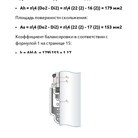
Ah = п\4 (Do2 - Di2) = п\4 (22 (2) - 16 (2)) = 179 мм2
Площадь поверхности скольжения:
As = п\4 (Do2 - Di2) = п\4 (22 (2) - 17 (2)) = 153 мм2
Коэффициент балансировки в соответствии с
формулой 1 на странице 15:
k = Ah\A. = 179\153 = 1.17
Замыкающие усилие Fc при давлении 10 бар (1 МПа)
Fc = Ah x P + Fs = 179 мм2 x 1 МПа + 45 H = 224 H